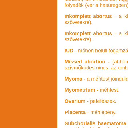
folyadék (vér a hasüregben) 
Inkomplett abortus
- a ki
szövetekre).
Inkomplett abortus
- a ki
szövetekre).
IUD
- méhen belüli fogamzá
Missed abortion
- (abbama
szívműködés nincs, az emb
Myoma
- a méhtest jóindu
Myometrium
- méhtest.
Ovarium
- petefészek.
Placenta
- méhlepény.
Subchorialis haematoma