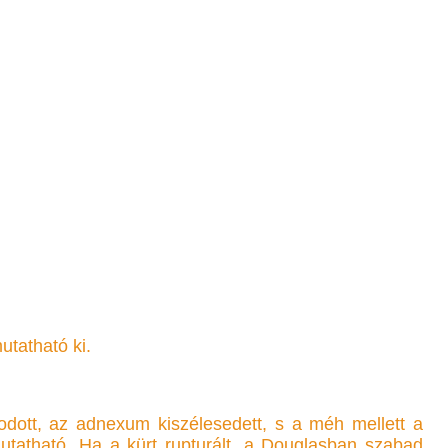
tatható ki.
dott, az adnexum kiszélesedett, s a méh mellett a
mutatható. Ha a kürt rupturált, a Douglasban szabad