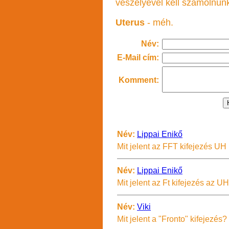
veszélyével kell számolnun
Uterus
- méh.
Név:
E-Mail cím:
Komment:
Név:
Lippai Enikő
Mit jelent az FFT kifejezés UH 
Név:
Lippai Enikő
Mit jelent az Ft kifejezés az UH
Név:
Viki
Mit jelent a "Fronto" kifejezés?