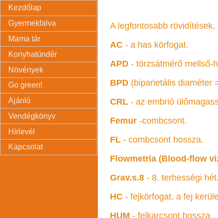
Kezdőlap
Gyermekfalva
A legfontosabb rövidítések, 
Mama tár
AC
- a has körfogat.
Konyhatündér
APD
- törzsátmérő mellső-
Növények
BPD
(biparietális diaméter 
Go green!
Ajánló
CRL
- az embrió ülőmagassá
Vendégkönyv
Femur
-combcsont.
Hírlevél
FL
- combcsont hossza.
Kapcsolat
Flowmetria (Blood-flow vi
Grav.s.8
- 8. terhességi hét
HC
- fejkörfogat, a fej ker
HUM
- felkarcsont hossza.