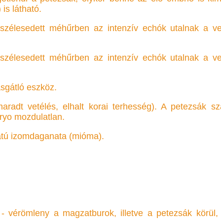
is látható.
szélesedett méhűrben az intenzív echók utalnak a vet
szélesedett méhűrben az intenzív echók utalnak a vet
sgátló eszköz.
radt vetélés, elhalt korai terhesség). A petezsák sza
ryo mozdulatlan.
latú izomdaganata (mióma).
- vérömleny a magzatburok, illetve a petezsák körül