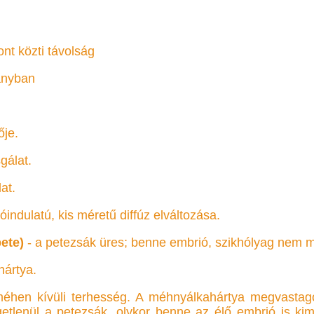
nt közti távolság
ányban
ője.
gálat.
at.
óindulatú, kis méretű diffúz elváltozása.
ete)
- a petezsák üres; benne embrió, szikhólyag nem mu
ártya.
éhen kívüli terhesség. A méhnyálkahártya megvastago
getlenül a petezsák, olykor benne az élő embrió is ki