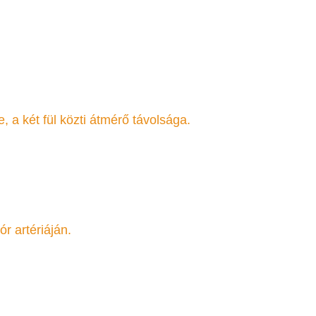
, a két fül közti átmérő távolsága.
ór artériáján.