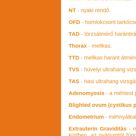
NT
- nyaki rendő.
OFD
- homlokcsont tarkócso
TAD
- törzsátmérő harántir
Thorax
- mellkas.
TTD
- mellkas haránt átmér
TVS
- hüvelyi ultrahang vizs
TAS
- hasi ultrahang vizsgál
Adenomyosis
- a méhtest j
Blighted ovum (cystikus p
Endometrium
- méhnyálkah
Extrauterin Graviditás
- m
kürtben, az ováriumtól füg