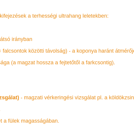
kifejezések a terhességi ultrahang leletekben:
hátsó irányban
= falcsontok közötti távolság) - a koponya haránt átmérője
ga (a magzat hossza a fejtetőtől a farkcsontig).
zsgálat)
- magzati vérkeringési vizsgálat pl. a köldökzsin
.
ület a fülek magasságában.