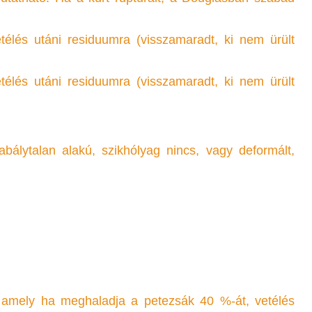
élés utáni residuumra (visszamaradt, ki nem ürült
élés utáni residuumra (visszamaradt, ki nem ürült
bálytalan alakú, szikhólyag nincs, vagy deformált,
, amely ha meghaladja a petezsák 40 %-át, vetélés