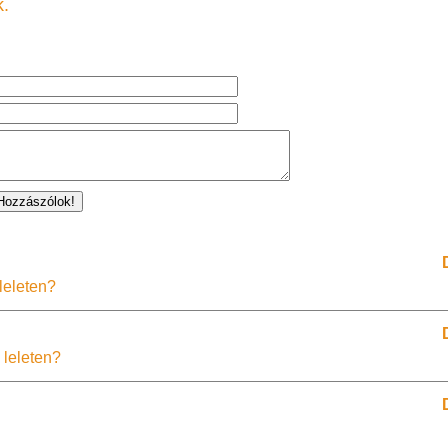
k.
leleten?
 leleten?