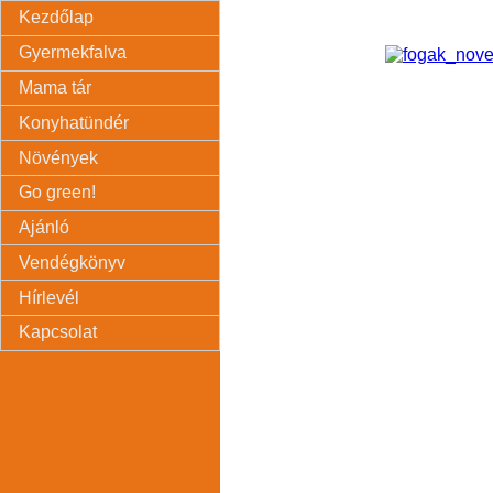
Kezdőlap
Gyermekfalva
Mama tár
Konyhatündér
Növények
Go green!
Ajánló
Vendégkönyv
Hírlevél
Kapcsolat