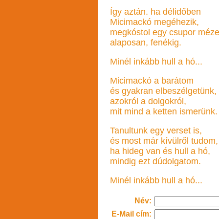
Így aztán. ha délidőben
Micimackó megéhezik,
megkóstol egy csupor méze
alaposan, fenékig.
Minél inkább hull a hó...
Micimackó a barátom
és gyakran elbeszélgetünk,
azokról a dolgokról,
mit mind a ketten ismerünk.
Tanultunk egy verset is,
és most már kívülről tudom,
ha hideg van és hull a hó,
mindig ezt dúdolgatom.
Minél inkább hull a hó...
Név:
E-Mail cím: