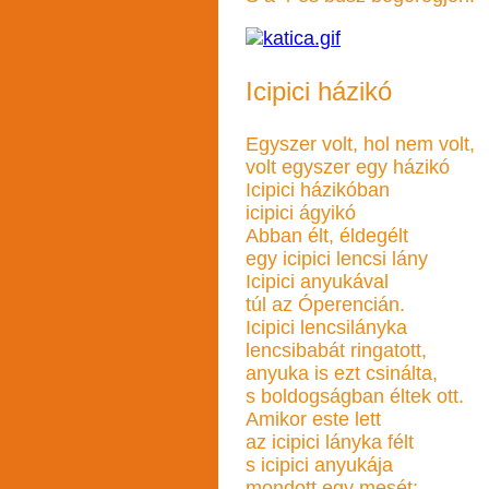
Icipici házikó
Egyszer volt, hol nem volt,
volt egyszer egy házikó
Icipici házikóban
icipici ágyikó
Abban élt, éldegélt
egy icipici lencsi lány
Icipici anyukával
túl az Óperencián.
Icipici lencsilányka
lencsibabát ringatott,
anyuka is ezt csinálta,
s boldogságban éltek ott.
Amikor este lett
az icipici lányka félt
s icipici anyukája
mondott egy mesét: