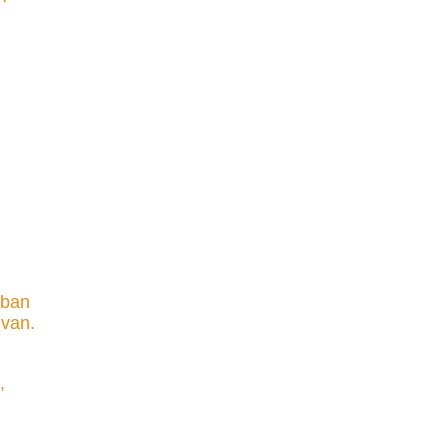
rban
 van.
,