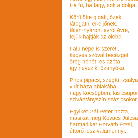
Ha fú, ha fagy, sok a dolga.
Körülötte gidák, őzek,
látogatni el-eljőnek,
télen-nyáron, évről évre,
fejük hajtják az ölébe.
Falu népe is szereti,
kedves szóval becézgeti
öreg nénét, és azóta
így nevezik: őzanyóka.
Piros pipacs, szegfû, zsálya
virít háza ablakába,
nagy köcsögben, kis csupo
szivárványszín száz csokor
Egyiket Gál Péter hozta,
másikat meg Kovács Julcsa
harmadikat Horváth Erzsi,
úttörő lesz valamennyi.