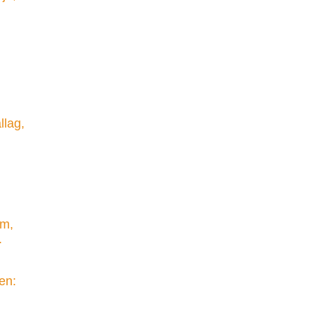
llag,
ám,
.
en: