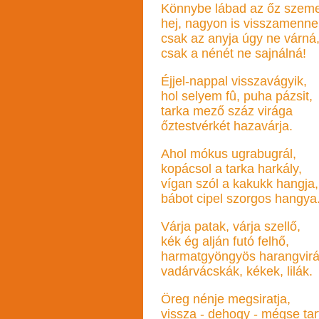
Könnybe lábad az őz szem
hej, nagyon is visszamenne
csak az anyja úgy ne várná
csak a nénét ne sajnálná!
Éjjel-nappal visszavágyik,
hol selyem fû, puha pázsit,
tarka mező száz virága
őztestvérkét hazavárja.
Ahol mókus ugrabugrál,
kopácsol a tarka harkály,
vígan szól a kakukk hangja,
bábot cipel szorgos hangya
Várja patak, várja szellő,
kék ég alján futó felhő,
harmatgyöngyös harangvirá
vadárvácskák, kékek, lilák.
Öreg nénje megsiratja,
vissza - dehogy - mégse tart