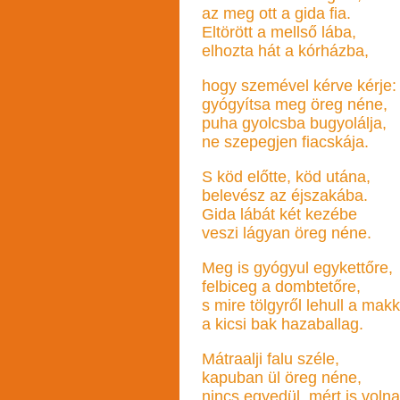
az meg ott a gida fia.
Eltörött a mellső lába,
elhozta hát a kórházba,
hogy szemével kérve kérje:
gyógyítsa meg öreg néne,
puha gyolcsba bugyolálja,
ne szepegjen fiacskája.
S köd előtte, köd utána,
belevész az éjszakába.
Gida lábát két kezébe
veszi lágyan öreg néne.
Meg is gyógyul egykettőre,
felbiceg a dombtetőre,
s mire tölgyről lehull a makk
a kicsi bak hazaballag.
Mátraalji falu széle,
kapuban ül öreg néne,
nincs egyedül, mért is voln