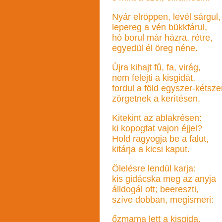
Nyár elröppen, levél sárgul,
lepereg a vén bükkfárul,
hó borul már házra, rétre,
egyedül él öreg néne.
Újra kihajt fû, fa, virág,
nem felejti a kisgidát,
fordul a föld egyszer-kétsze
zörgetnek a kerítésen.
Kitekint az ablakrésen:
ki kopogtat vajon éjjel?
Hold ragyogja be a falut,
kitárja a kicsi kaput.
Ölelésre lendül karja:
kis gidácska meg az anyja
álldogál ott; beereszti,
szíve dobban, megismeri:
őzmama lett a kisgida,