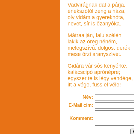
Vadvirágnak dal a párja,
énekszótól zeng a háza,
oly vidám a gyereknóta,
nevet, sír is őzanyóka.
Mátraalján, falu szélén
lakik az öreg néném,
melegszívû, dolgos, derék
mese őrzi aranyszívét.
Gidára vár sós kenyérke,
kalácscipó aprónépre;
egyszer te is légy vendége,
itt a vége, fuss el véle!
Név:
E-Mail cím:
Komment: