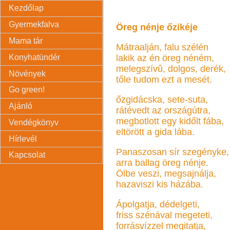
Kezdőlap
Gyermekfalva
Öreg nénje őzikéje
Mama tár
Mátraalján, falu szélén
Konyhatündér
lakik az én öreg néném,
melegszívû, dolgos, derék,
Növények
tőle tudom ezt a mesét.
Go green!
őzgidácska, sete-suta,
Ajánló
rátévedt az országútra,
megbotlott egy kidőlt fába,
Vendégkönyv
eltörött a gida lába.
Hírlevél
Panaszosan sír szegényke,
Kapcsolat
arra ballag öreg nénje.
Ölbe veszi, megsajnálja,
hazaviszi kis házába.
Ápolgatja, dédelgeti,
friss szénával megeteti,
forrásvízzel megitatja,