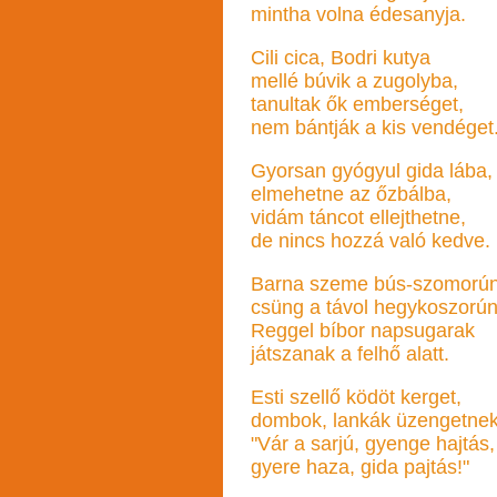
mintha volna édesanyja.
Cili cica, Bodri kutya
mellé búvik a zugolyba,
tanultak ők emberséget,
nem bántják a kis vendéget
Gyorsan gyógyul gida lába,
elmehetne az őzbálba,
vidám táncot ellejthetne,
de nincs hozzá való kedve.
Barna szeme bús-szomorú
csüng a távol hegykoszorún
Reggel bíbor napsugarak
játszanak a felhő alatt.
Esti szellő ködöt kerget,
dombok, lankák üzengetnek
"Vár a sarjú, gyenge hajtás,
gyere haza, gida pajtás!"