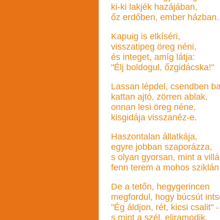
ki-ki lakjék hazájában,
őz erdőben, ember házban.
Kapuig is elkíséri,
visszatipeg öreg néni,
és integet, amíg látja:
"Élj boldogul, őzgidácska!"
Lassan lépdel, csendben ba
kattan ajtó, zörren ablak,
onnan lesi öreg néne,
kisgidája visszanéz-e.
Haszontalan állatkája,
egyre jobban szaporázza,
s olyan gyorsan, mint a vill
fenn terem a mohos sziklán
De a tetőn, hegygerincen
megfordul, hogy búcsút ints
"Ég áldjon, rét, kicsi csalit" -
s mint a szél, eliramodik.